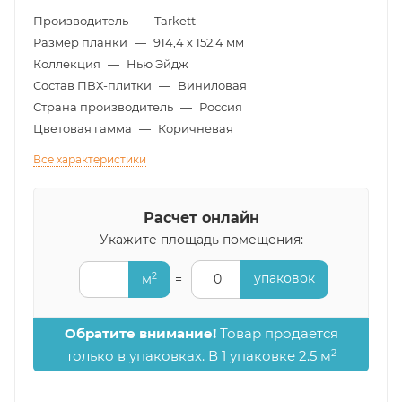
Производитель
—
Tarkett
Размер планки
—
914,4 х 152,4 мм
Коллекция
—
Нью Эйдж
Состав ПВХ-плитки
—
Виниловая
Страна производитель
—
Россия
Цветовая гамма
—
Коричневая
Все характеристики
Расчет онлайн
Укажите площадь помещения:
2
упаковок
м
=
0
Обратите внимание!
Товар продается
2
только в упаковках. В 1 упаковке 2.5 м