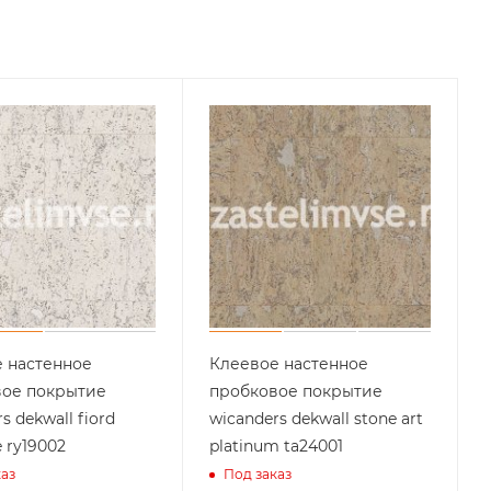
 настенное
Клеевое настенное
вое покрытие
пробковое покрытие
s dekwall fiord
wicanders dekwall stone art
e ry19002
platinum ta24001
каз
Под заказ