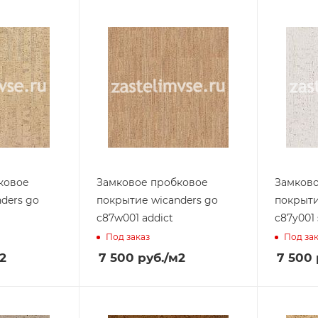
ковое
Замковое пробковое
Замков
ders go
покрытие wicanders go
покрыти
c87w001 addict
c87y001 
Под заказ
Под за
2
7 500
руб.
/м2
7 500