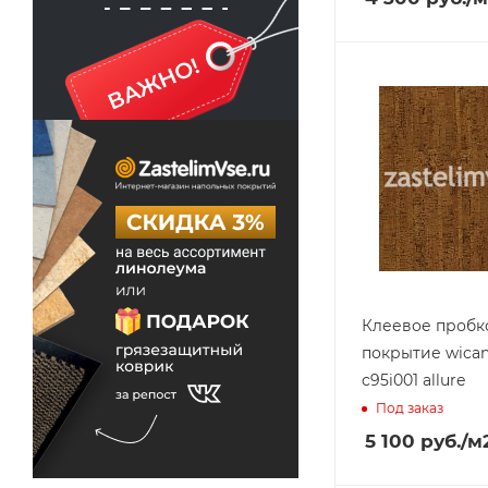
Клеевое пробк
покрытие wican
c95i001 allure
Под заказ
5 100
руб.
/м