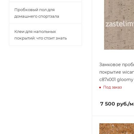
Пробковый пол для
домашнего спортзала
Клеи для напольных
покрытий: что стоит знать
Замковое проб
покрытие wican
c87x001 gloomy
Под заказ
7 500
руб.
/м