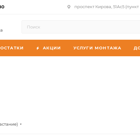
80
проспект Кирова, 51Ас5 (пункт
са
ОСТАТКИ
АКЦИИ
УСЛУГИ МОНТАЖА
Д
астание)