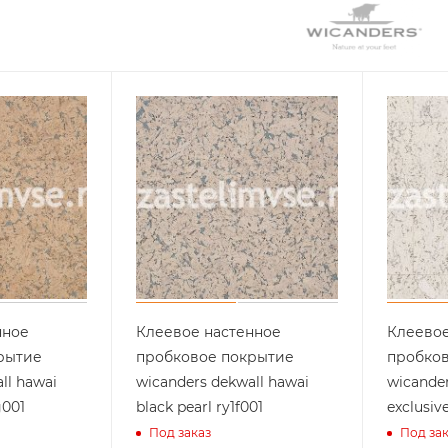
нное
Клеевое настенное
Клеевое
рытие
пробковое покрытие
пробко
ll hawai
wicanders dekwall hawai
wicander
g001
black pearl ry1f001
exclusiv
Под заказ
Под за