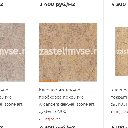
2
3 400
руб.
/м2
4 300
нное
Клеевое настенное
Клеево
рытие
пробковое покрытие
покрыти
l stone art
wicanders dekwall stone art
c95h001
oyster ta22001
Под за
Под заказ
2
4 300
руб.
/м2
5 100
р