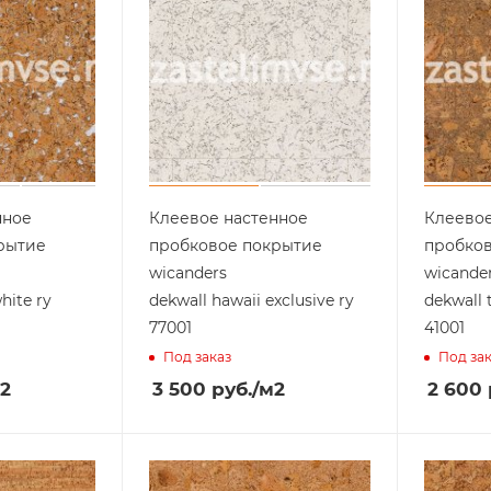
нное
Клеевое настенное
Клеевое
рытие
пробковое покрытие
пробко
wicanders
wicande
hite ry
dekwall hawaii exclusive ry
dekwall 
77001
41001
Под заказ
Под за
2
3 500
руб.
/м2
2 600