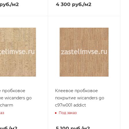
руб.
/м2
4 300
руб.
/м2
е пробковое
Клеевое пробковое
е wicanders go
покрытие wicanders go
 charm
c97w001 addict
каз
Под заказ
уб.
/м2
5 100
руб.
/м2