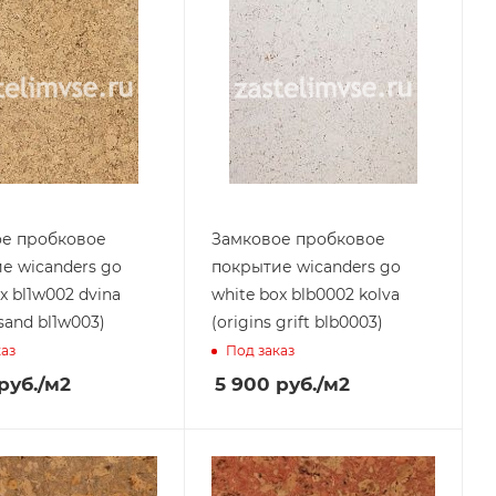
ое пробковое
Замковое пробковое
е wicanders go
покрытие wicanders go
x bl1w002 dvina
white box blb0002 kolva
 sand bl1w003)
(origins grift blb0003)
каз
Под заказ
руб.
/м2
5 900
руб.
/м2