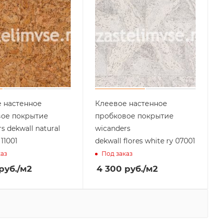
 настенное
Клеевое настенное
вое покрытие
пробковое покрытие
s dekwall natural
wicanders
 11001
dekwall flores white ry 07001
каз
Под заказ
руб.
/м2
4 300
руб.
/м2