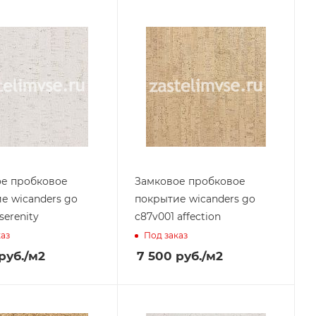
ое пробковое
Замковое пробковое
е wicanders go
покрытие wicanders go
serenity
c87v001 affection
каз
Под заказ
руб.
/м2
7 500
руб.
/м2