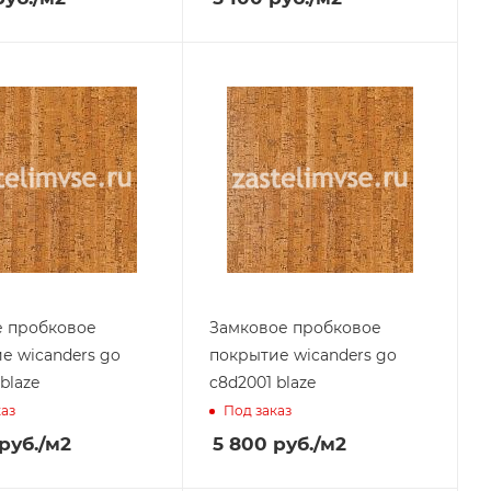
е пробковое
Замковое пробковое
е wicanders go
покрытие wicanders go
blaze
c8d2001 blaze
каз
Под заказ
руб.
/м2
5 800
руб.
/м2