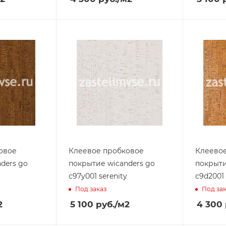
овое
Клеевое пробковое
Клеево
ders go
покрытие wicanders go
покрыти
c97y001 serenity
c9d2001 
Под заказ
Под за
2
5 100
руб.
/м2
4 300