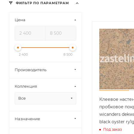
ФИЛЬТР ПО ПАРАМЕТРАМ
Цена
2 400
8 500
Производитель
Коллекция
Все
Клеевое насте
пробковое пок
wicanders dekwa
Назначение
black oyster ry1
Под заказ