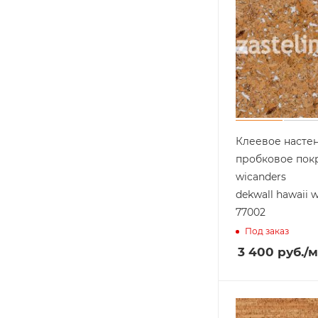
Клеевое насте
пробковое пок
wicanders
dekwall hawaii w
77002
Под заказ
3 400
руб.
/м