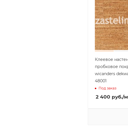
Клеевое насте
пробковое пок
wicanders dekwal
48001
Под заказ
2 400
руб.
/м