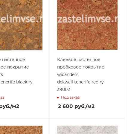
 настенное
Клеевое настенное
вое покрытие
пробковое покрытие
rs
wicanders
tenerife black ry
dekwall tenerife red ry
39002
каз
Под заказ
руб.
/м2
2 600
руб.
/м2