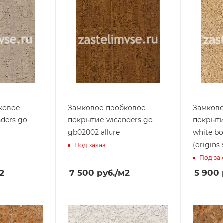
ковое
Замковое пробковое
Замков
ders go
покрытие wicanders go
покрыти
gb02002 allure
white bo
(origins
Под заказ
Под за
2
7 500
руб.
/м2
5 900