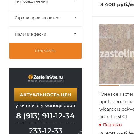
Тип соединения
3 400
руб.
/м
Страна производитель
Наличие фаски
ПОКАЗАТЬ
Клеевое насте
пробковое пок
wicanders dekwal
pearl ta23001
Под заказ
4 300
руб.
/м