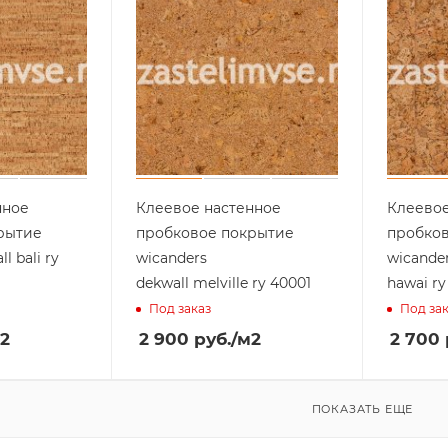
нное
Клеевое настенное
Клеевое
рытие
пробковое покрытие
пробко
l bali ry
wicanders
wicander
dekwall melville ry 40001
hawai ry
Под заказ
Под за
2
2 900
руб.
/м2
2 700
ПОКАЗАТЬ ЕЩЕ