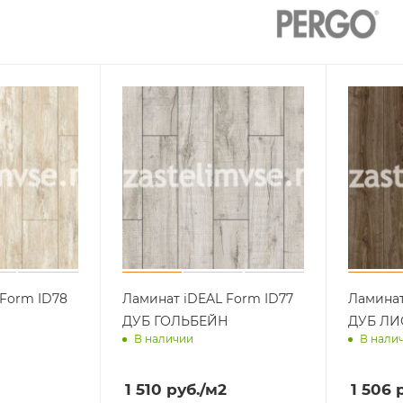
 Form ID78
Ламинат iDEAL Form ID77
Ламинат
ДУБ ГОЛЬБЕЙН
ДУБ ЛИ
В наличии
В нали
ра
Доставим завтра
Достав
1 510
руб.
/м2
1 506
р