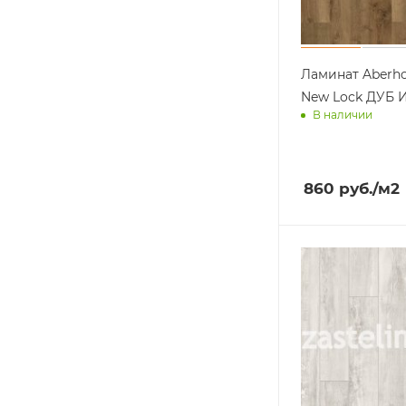
Ламинат Aberho
New Lock ДУБ 
В наличии
Доставим завт
860
руб.
/м2