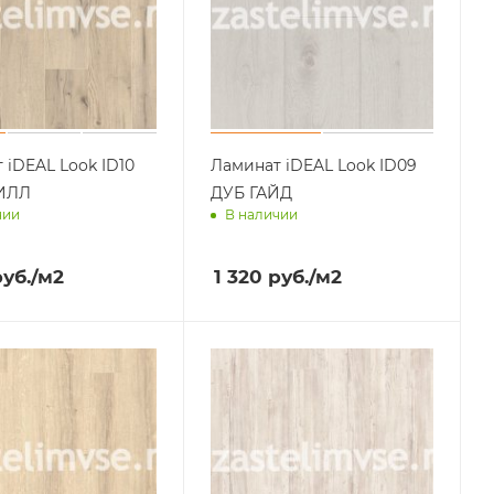
 iDEAL Look ID10
Ламинат iDEAL Look ID09
ИЛЛ
ДУБ ГАЙД
чии
В наличии
им завтра
Доставим завтра
уб.
/м2
1 320
руб.
/м2