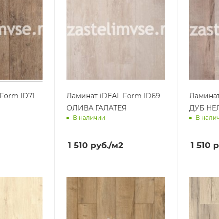
Form ID71
Ламинат iDEAL Form ID69
Ламинат
ОЛИВА ГАЛАТЕЯ
ДУБ НЕ
В наличии
В нали
ра
Доставим завтра
Достав
1 510
руб.
/м2
1 510
р