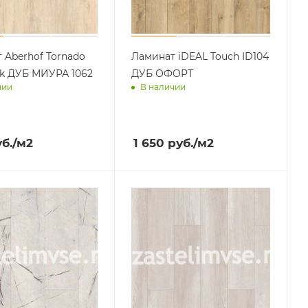
 Aberhof Tornado
Ламинат iDEAL Touch ID104
k ДУБ МИУРА 1062
ДУБ ОФОРТ
чии
В наличии
им завтра
Доставим завтра
б.
/м2
1 650
руб.
/м2