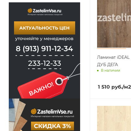
Ламинат iDEAL 
ДУБ ДЕГА
В наличии
Доставим завт
1 510
руб.
/м2