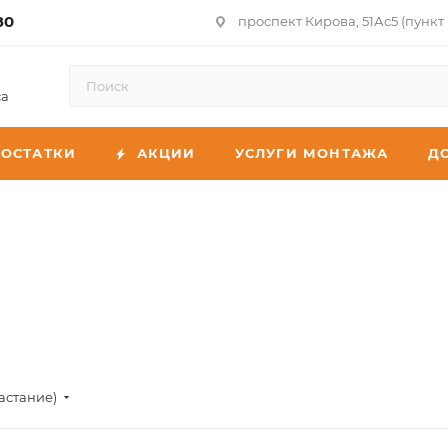
80
проспект Кирова, 51Ас5 (пункт
са
ОСТАТКИ
АКЦИИ
УСЛУГИ МОНТАЖА
Д
астание)