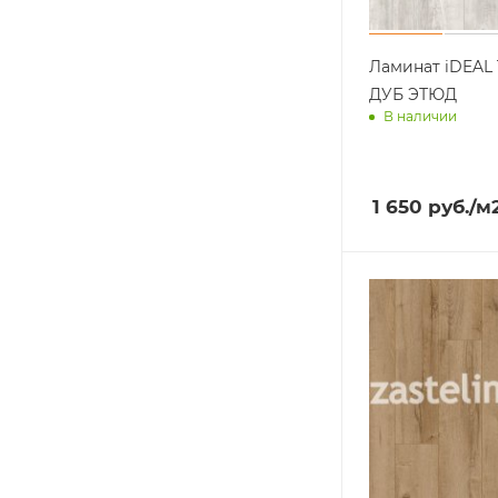
Ламинат iDEAL 
ДУБ ЭТЮД
В наличии
Доставим завт
1 650
руб.
/м