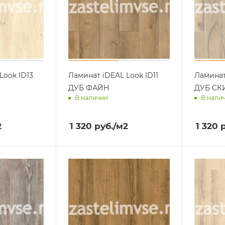
Look ID13
Ламинат iDEAL Look ID11
Ламинат
ДУБ ФАЙН
ДУБ СК
В наличии
В нали
ра
Доставим завтра
Достав
2
1 320
руб.
/м2
1 320
р