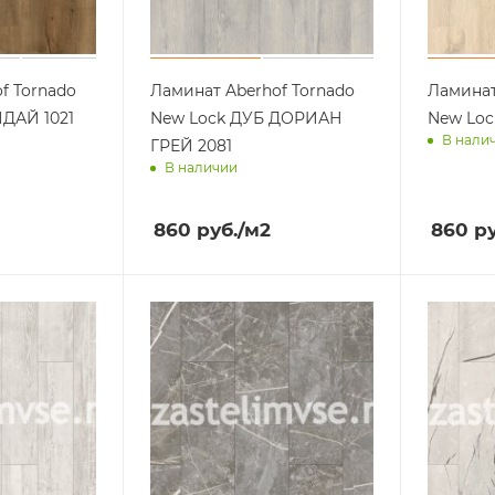
f Tornado
Ламинат Aberhof Tornado
Ламинат
ИДАЙ 1021
New Lock ДУБ ДОРИАН
New Loc
В нали
ГРЕЙ 2081
В наличии
ра
Достав
Доставим завтра
860
руб.
/м2
860
ру