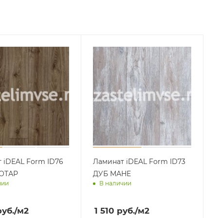
 iDEAL Form ID76
Ламинат iDEAL Form ID73
ОТАР
ДУБ МАНЕ
чии
В наличии
им завтра
Доставим завтра
уб.
/м2
1 510
руб.
/м2