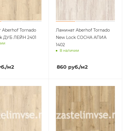
 Aberhof Tornado
Ламинат Aberhof Tornado
k ДУБ ЛЕЙН 2401
New Lock СОСНА АПИА
чии
1402
В наличии
им завтра
Доставим завтра
б.
/м2
860
руб.
/м2