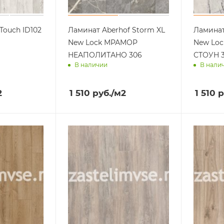
Touch ID102
Ламинат Aberhof Storm XL
Ламинат
New Lock МРАМОР
New Lo
НЕАПОЛИТАНО 306
СТОУН 
В наличии
В нали
ра
Доставим завтра
Достав
2
1 510
руб.
/м2
1 510
р