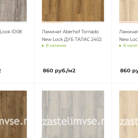
Look ID08
Ламинат Aberhof Tornado
Ламинат
New Lock ДУБ ТАЛАС 2402
New Loc
В наличии
В нали
ра
Доставим завтра
Достав
2
860
руб.
/м2
860
ру