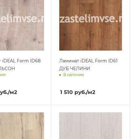
 iDEAL Form ID68
Ламинат iDEAL Form ID61
ЛЬСОН
ДУБ ЧЕЛИНИ
чии
В наличии
им завтра
Доставим завтра
уб.
/м2
1 510
руб.
/м2