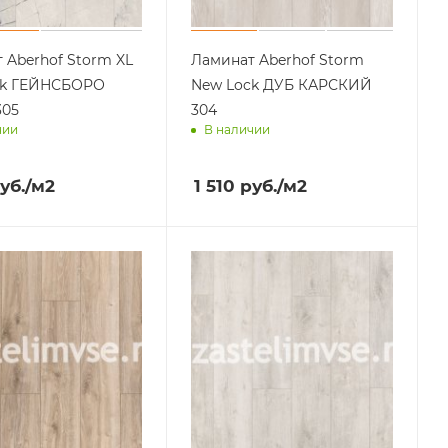
 Aberhof Storm XL
Ламинат Aberhof Storm
ck ГЕЙНСБОРО
New Lock ДУБ КАРСКИЙ
305
304
чии
В наличии
им завтра
Доставим завтра
уб.
/м2
1 510
руб.
/м2