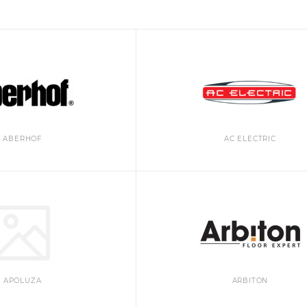
ABERHOF
AC ELECTRIC
APOLUZA
ARBITON