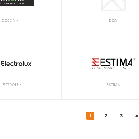
DECORIA
DEW
ELECTROLUX
ESTIMA
1
2
3
4