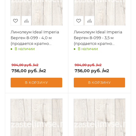
Линолеум Ideal Imperia
Линолеум Ideal Imperia
Берген 8-099 - 4,0 м
Берген 8-099 - 3,5 м
(продается кратно
(продается кратно
В наличии
В наличии
рулонам)
рулонам)
Доставим завтра
Доставим завтра
904,00
руб.
/м2
904,00
руб.
/м2
756,00
руб.
/м2
756,00
руб.
/м2
В КОРЗИНУ
В КОРЗИНУ