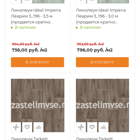
Линолеум Ideal Imperia
Линолеум Ideal Imperia
Леарим 3_196 - 3,5 м
Леарим 3_196 - 3,0 м
(продается кратно
(продается кратно
В наличии
В наличии
рулонам)
рулонам)
Доставим завтра
Доставим завтра
904,00
руб.
/м2
952,00
руб.
/м2
756,00
руб.
/м2
796,00
руб.
/м2
В КОРЗИНУ
В КОРЗИНУ
Линолеум Tarkett
Линолеум Tarkett