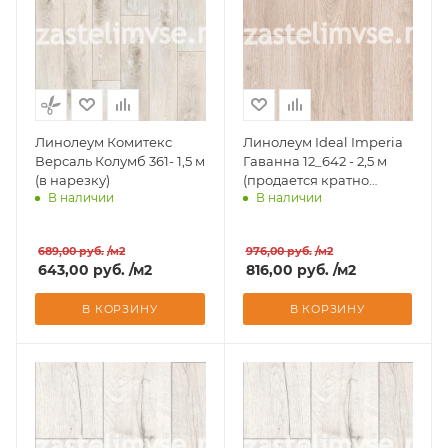
Линолеум Комитекс
Линолеум Ideal Imperia
Версаль Колумб 361- 1,5 м
Гаванна 12_642 - 2,5 м
(в нарезку)
(продается кратно
В наличии
В наличии
рулонам)
Доставим завтра
Доставим завтра
689,00
руб.
/м2
976,00
руб.
/м2
643,00
руб.
/м2
816,00
руб.
/м2
В КОРЗИНУ
В КОРЗИНУ