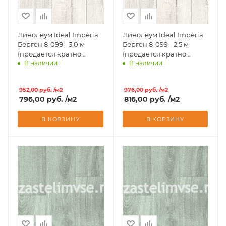
Линолеум Ideal Imperia
Линолеум Ideal Imperia
Берген 8-099 - 3,0 м
Берген 8-099 - 2,5 м
(продается кратно
(продается кратно
В наличии
В наличии
рулонам)
рулонам)
Доставим завтра
Доставим завтра
952,00
руб.
/м2
976,00
руб.
/м2
796,00
руб.
/м2
816,00
руб.
/м2
В КОРЗИНУ
В КОРЗИНУ